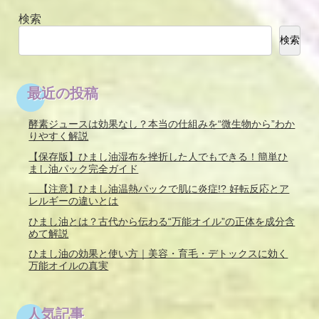
検索
検索
最近の投稿
酵素ジュースは効果なし？本当の仕組みを“微生物から”わか
りやすく解説
【保存版】ひまし油湿布を挫折した人でもできる！簡単ひ
まし油パック完全ガイド
【注意】ひまし油温熱パックで肌に炎症!? 好転反応とア
レルギーの違いとは
ひまし油とは？古代から伝わる“万能オイル”の正体を成分含
めて解説
ひまし油の効果と使い方｜美容・育毛・デトックスに効く
万能オイルの真実
人気記事