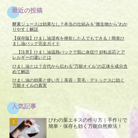
最近の投稿
酵素ジュースは効果なし？本当の仕組みを“微生物から”わか
りやすく解説
【保存版】ひまし油湿布を挫折した人でもできる！簡単ひ
まし油パック完全ガイド
【注意】ひまし油温熱パックで肌に炎症!? 好転反応とア
レルギーの違いとは
ひまし油とは？古代から伝わる“万能オイル”の正体を成分含
めて解説
ひまし油の効果と使い方｜美容・育毛・デトックスに効く
万能オイルの真実
人気記事
びわの葉エキスの作り方｜手作りで
簡単・保存も効く万能自然療法！