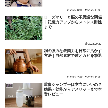
2025.10.05
2025.11.08
ローズマリーと脳の不思議な関係
植物
｜記憶力アップからストレス耐性
まで
2025.09.29
銅の強力な殺菌力を日常に活かす
菌
方法｜自然素材で菌とカビを撃退
2025.09.06
2025.11.08
重曹シャンプーは本当にいいの？
美容
効果・効能からデメリットまで本
音レビュー