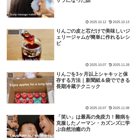
サラになった話
2025.10.12
2025.10.13
りんごの皮と芯だけで美味しいジ
レシピ
ェリージャムが簡単に作れるレシ
ピ
2025.10.07
2025.11.28
りんごを3ヶ月以上シャキッと保
食
存する方法｜新聞紙＆袋でできる
長期冷蔵テクニック
2025.10.07
2025.11.08
「笑い」は最高の免疫力！難病を
愛
克服したノーマン・カズンズに学
ぶ自然治癒の力