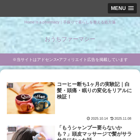
MENU
Home is a pharmacy｜手探りで暮らしを整える処方箋
おうちファーマシー
※当サイトはアドセンス•アフィリエイト広告を掲載しています
コーヒー断ち1ヶ月の実験記｜白
食
髪・頭痛・眠りの変化をリアルに
検証！
2025.10.14
2025.11.08
「もうシャンプー要らないか
美容
も？」頭皮マッサージで髪がサラ