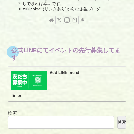
押しできれば幸いです。
suzukinblog↓(リンクあり)からの派生ブログ
公式LINEにてイベントの先行募集してま
す
Add LINE friend
lin.ee
検索
検索