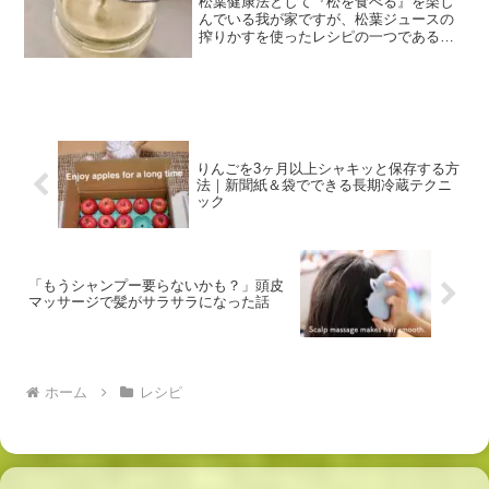
松葉健康法として『松を食べる』を楽し
んでいる我が家ですが、松葉ジュースの
搾りかすを使ったレシピの一つである
【松マヨネーズ】はどんな方にもおすす
めできるとても美味しい一品です。だっ
て、マヨネーズを嫌いな方はいませんよ
ね？スーです、本日もお越し...
りんごを3ヶ月以上シャキッと保存する方
法｜新聞紙＆袋でできる長期冷蔵テクニ
ック
「もうシャンプー要らないかも？」頭皮
マッサージで髪がサラサラになった話
ホーム
レシピ