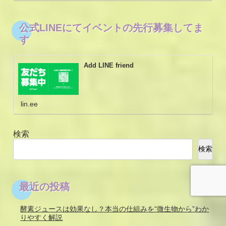
公式LINEにてイベントの先行募集してま
す
Add LINE friend
lin.ee
検索
検索
最近の投稿
酵素ジュースは効果なし？本当の仕組みを“微生物から”わか
りやすく解説