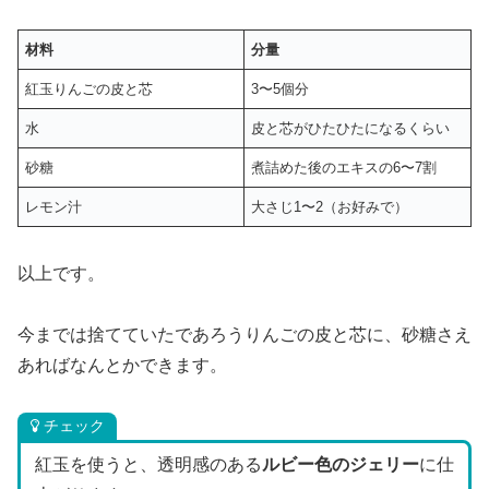
材料
分量
紅玉りんごの皮と芯
3〜5個分
水
皮と芯がひたひたになるくらい
砂糖
煮詰めた後のエキスの6〜7割
レモン汁
大さじ1〜2（お好みで）
以上です。
今までは捨てていたであろうりんごの皮と芯に、砂糖さえ
あればなんとかできます。
チェック
紅玉を使うと、透明感のある
ルビー色のジェリー
に仕