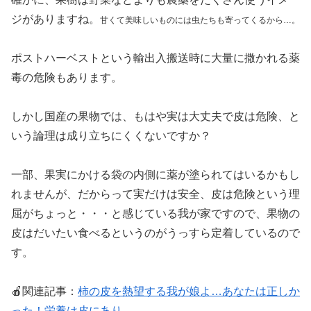
ジがありますね。
甘くて美味しいものには虫たちも寄ってくるから…。
ポストハーベストという輸出入搬送時に大量に撒かれる薬
毒の危険もあります。
しかし国産の果物では、もはや実は大丈夫で皮は危険、と
いう論理は成り立ちにくくないですか？
一部、果実にかける袋の内側に薬が塗られてはいるかもし
れませんが、だからって実だけは安全、皮は危険という理
屈がちょっと・・・と感じている我が家ですので、果物の
皮はだいたい食べるというのがうっすら定着しているので
す。
🍎関連記事：
柿の皮を熱望する我が娘よ…あなたは正しか
った！栄養は皮にあり