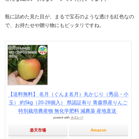
瓶に詰めた見た目が、まるで宝石のような透ける紅色なの
で、お持たせや贈り物にもピッタリですね。
【送料無料】 名月（ぐんま名月）丸かじり（秀品・小
玉） 約5kg（20-28個入） 県認証有り 青森県産りんご
特別栽培農産物 無化学肥料 減農薬 産地直送
posted with
カエレバ
楽天市場
Amazon